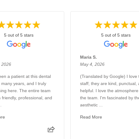
5 out of 5 stars
5 out of 5 stars
.
Maria S.
, 2026
May 4, 2026
en a patient at this dental
(Translated by Google) I love 
r many years, and I truly
staff; they are kind, punctual,
ing here. The entire team
helpful. I love the atmosphere
 friendly, professional, and
the team. I'm fascinated by th
.
aesthetic ...
ore
Read More