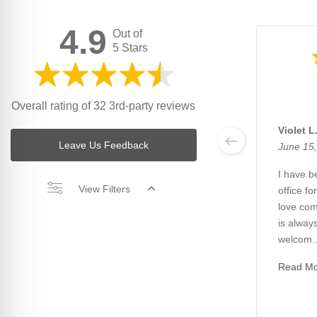
4.9
Out of
5 Stars
Overall rating of 32 3rd-party reviews
Violet L
Leave Us Feedback
June 15
I have be
View Filters
office fo
love com
is always
welcom..
Read M