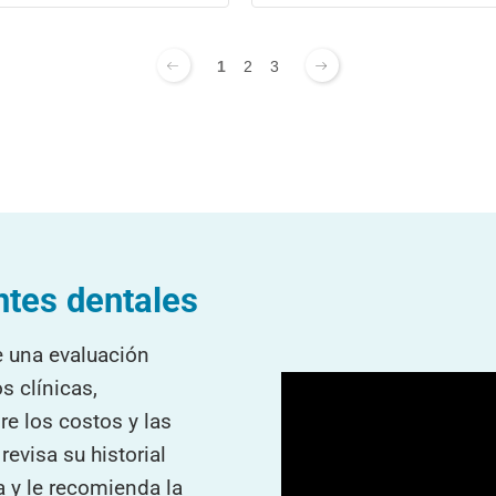
1
2
3
ntes dentales
e una evaluación
s clínicas,
re los costos y las
evisa su historial
a y le recomienda la