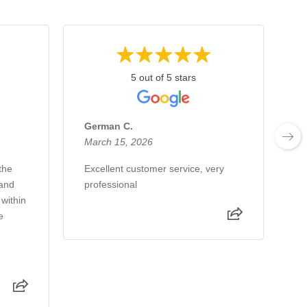
5 out of 5 stars
German C.
E
March 15, 2026
F
the
Excellent customer service, very
E
 and
professional
 within
e