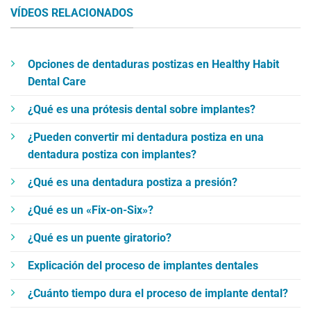
of
VÍDEOS RELACIONADOS
Causes
One-
Lasting
Piece
Damage
Dental
Implants
Opciones de dentaduras postizas en Healthy Habit
[An
Dental Care
Overview]
¿Qué es una prótesis dental sobre implantes?
¿Pueden convertir mi dentadura postiza en una
dentadura postiza con implantes?
¿Qué es una dentadura postiza a presión?
¿Qué es un «Fix-on-Six»?
¿Qué es un puente giratorio?
Explicación del proceso de implantes dentales
¿Cuánto tiempo dura el proceso de implante dental?