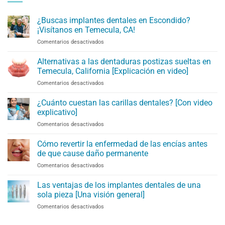
¿Buscas implantes dentales en Escondido?
¡Visítanos en Temecula, CA!
en
Comentarios desactivados
Looking
for
Alternativas a las dentaduras postizas sueltas en
Dental
Temecula, California [Explicación en video]
Implants
en
Comentarios desactivados
in
Loose
Escondido?
Denture
¿Cuánto cuestan las carillas dentales? [Con video
Visit
Alternatives
Us
explicativo]
in
in
en
Comentarios desactivados
Temecula,
Temecula,
What
CA
CA!
Is
Cómo revertir la enfermedad de las encías antes
[Video
the
Explanation]
de que cause daño permanente
Cost
en
Comentarios desactivados
of
How
Veneers?
To
Las ventajas de los implantes dentales de una
[With
Reverse
Video
sola pieza [Una visión general]
Gum
Insight]
en
Comentarios desactivados
Disease
The
Before
Advantages
It