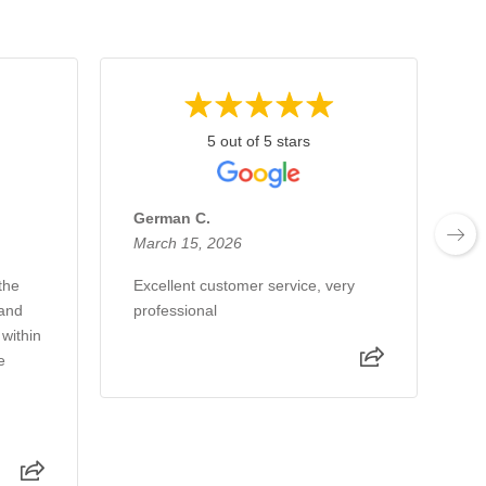
5 out of 5 stars
German C.
E
March 15, 2026
F
the
Excellent customer service, very
E
 and
professional
 within
e