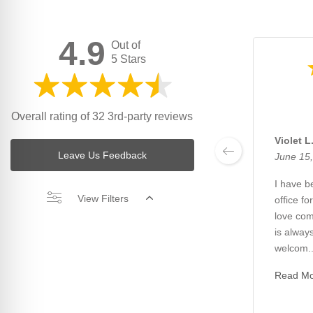
4.9
Out of
5 Stars
Overall rating of 32 3rd-party reviews
Violet L
Leave Us Feedback
June 15
I have be
View Filters
office fo
love com
is always
welcom..
Read M