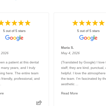
5 out of 5 stars
5 out of 5 stars
.
Maria S.
, 2026
May 4, 2026
en a patient at this dental
(Translated by Google) I love 
r many years, and I truly
staff; they are kind, punctual,
ing here. The entire team
helpful. I love the atmosphere
 friendly, professional, and
the team. I'm fascinated by th
.
aesthetic ...
ore
Read More