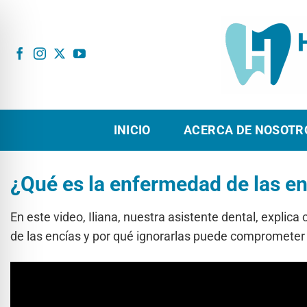
Ir
al
contenido
INICIO
ACERCA DE NOSOTR
¿Qué es la enfermedad de las e
En este video, Iliana, nuestra asistente dental, explic
de las encías y por qué ignorarlas puede comprometer 