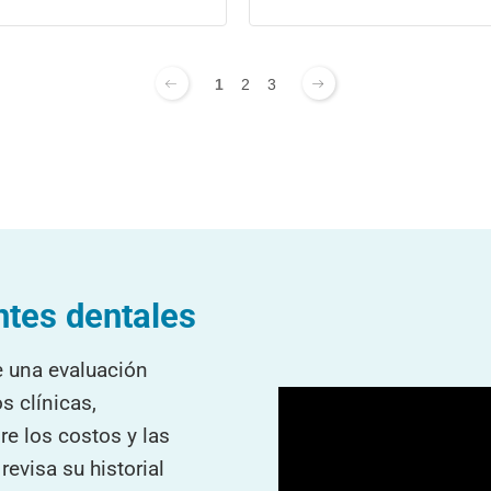
1
2
3
ntes dentales
e una evaluación
s clínicas,
re los costos y las
evisa su historial