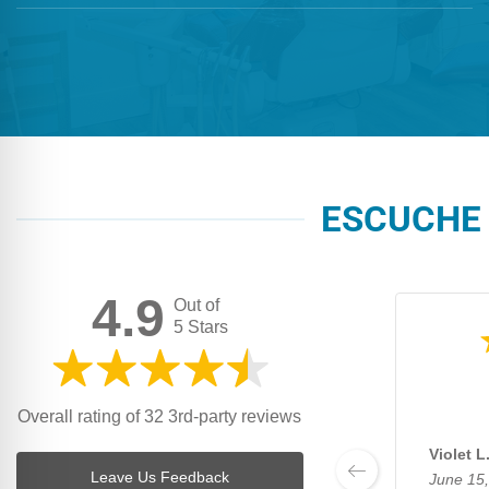
ESCUCHE 
4.9
Out of
5 Stars
Overall rating of 32 3rd-party reviews
Violet L
Leave Us Feedback
June 15