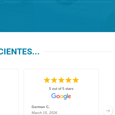
IENTES...
5 out of 5 stars
German C.
E
March 15, 2026
F