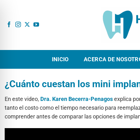
Ir
al
contenido
INICIO
ACERCA DE NOSOTR
¿Cuánto cuestan los mini impla
En este video,
Dra. Karen Becerra-Penagos
explica po
tanto el costo como el tiempo necesario para reemplaza
comprender antes de comparar las opciones de implan