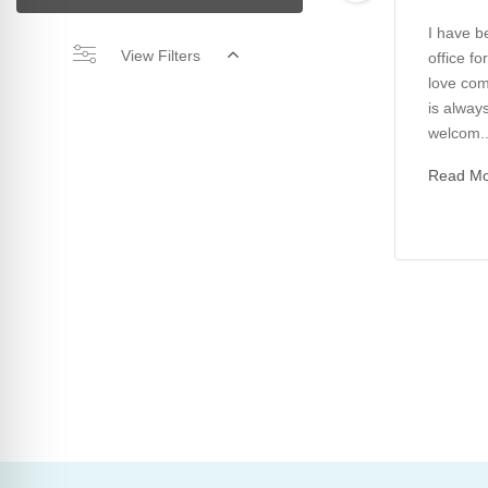
I have be
View Filters
office fo
love com
is always
welcom..
Read M