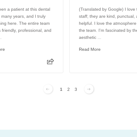
en a patient at this dental
(Translated by Google) I love 
r many years, and I truly
staff; they are kind, punctual,
ing here. The entire team
helpful. I love the atmosphere
 friendly, professional, and
the team. I'm fascinated by th
.
aesthetic ...
ore
Read More
1
2
3