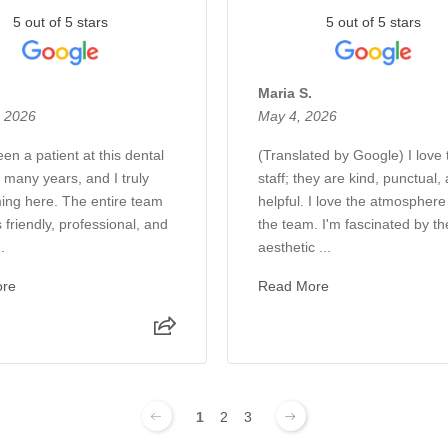
5 out of 5 stars
5 out of 5 stars
.
Maria S.
, 2026
May 4, 2026
en a patient at this dental
(Translated by Google) I love 
r many years, and I truly
staff; they are kind, punctual,
ing here. The entire team
helpful. I love the atmosphere
 friendly, professional, and
the team. I'm fascinated by th
.
aesthetic ...
ore
Read More
1
2
3