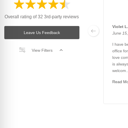
Overall rating of 32 3rd-party reviews
Violet L
Leave Us Feedback
June 15
I have be
View Filters
office fo
love com
is always
welcom..
Read M