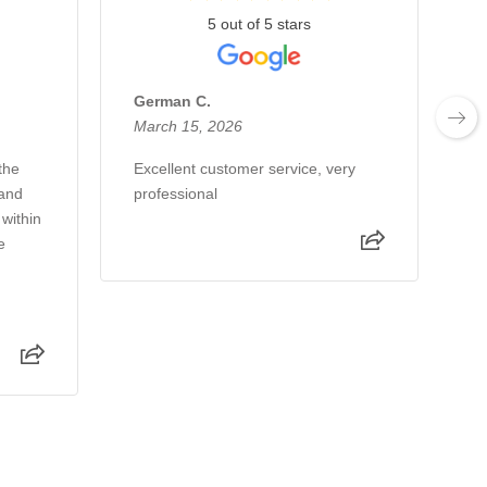
5 out of 5 stars
German C.
E
March 15, 2026
F
the
Excellent customer service, very
E
 and
professional
 within
e