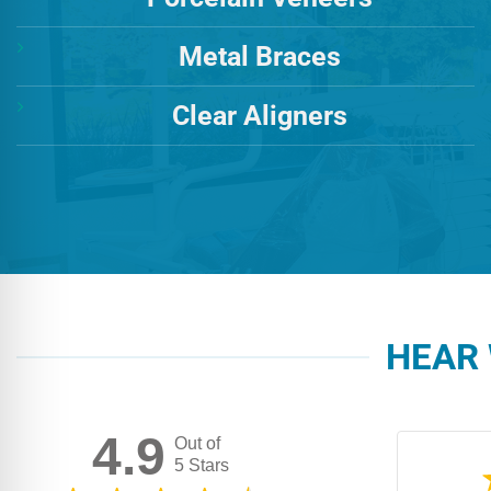
Metal Braces
Clear Aligners
HEAR 
4.9
Out of
5 Stars