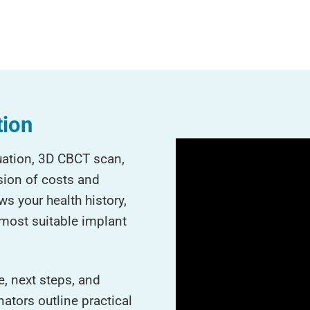
tion
luation, 3D CBCT scan,
sion of costs and
s your health history,
most suitable implant
e, next steps, and
ators outline practical