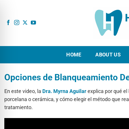
Skip
to
content
HOME
ABOUT US
Opciones de Blanqueamiento De
En este video, la
Dra. Myrna Aguilar
explica por qué e
porcelana o cerámica, y cómo elegir el método que rea
tratamiento.