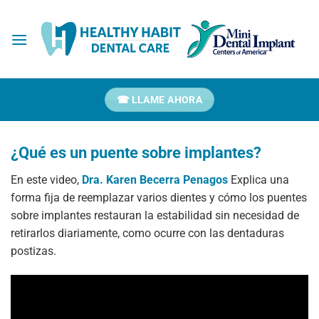
Ir
al
contenido
☎ LLAME AHORA
¿Qué es un puente sobre implantes?
En este video,
Dra. Karen Becerra Penagos
Explica una
forma fija de reemplazar varios dientes y cómo los puentes
sobre implantes restauran la estabilidad sin necesidad de
retirarlos diariamente, como ocurre con las dentaduras
postizas.