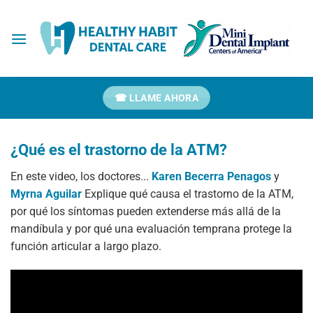
Ir
al
contenido
☎ LLAME AHORA
¿Qué es el trastorno de la ATM?
En este video, los doctores...
Karen Becerra Penagos
y
Myrna Aguilar
Explique qué causa el trastorno de la ATM,
por qué los síntomas pueden extenderse más allá de la
mandíbula y por qué una evaluación temprana protege la
función articular a largo plazo.