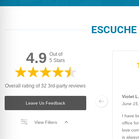
ESCUCHE 
4.9
Out of
5 Stars
Overall rating of 32 3rd-party reviews
Violet L
Leave Us Feedback
June 15
I have be
View Filters
office fo
love com
is always