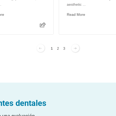
.
aesthetic ...
ore
Read More
1
2
3
ntes dentales
e una evaluación