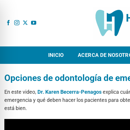
Ir
al
contenido
INICIO
ACERCA DE NOSOTR
Opciones de odontología de em
En este video,
Dr.
Karen Becerra-Penagos
explica cuá
emergencia y qué deben hacer los pacientes para obt
está bien.