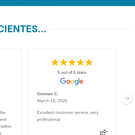
IENTES...
5 out of 5 stars
German C.
E
March 15, 2026
F
the
Excellent customer service, very
E
 and
professional
 within
e