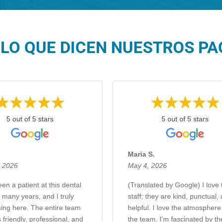
LO QUE DICEN NUESTROS PAC
5 out of 5 stars
5 out of 5 stars
.
Maria S.
, 2026
May 4, 2026
en a patient at this dental
(Translated by Google) I love 
r many years, and I truly
staff; they are kind, punctual,
ing here. The entire team
helpful. I love the atmosphere
 friendly, professional, and
the team. I'm fascinated by th